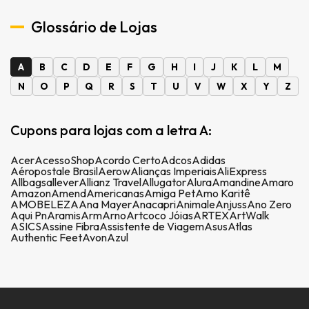
Glossário de Lojas
A
B
C
D
E
F
G
H
I
J
K
L
M
N
O
P
Q
R
S
T
U
V
W
X
Y
Z
Cupons para lojas com a letra A:
Acer
AcessoShop
Acordo Certo
Adcos
Adidas
Aéropostale Brasil
Aerow
Alianças Imperiais
AliExpress
Allbags
allever
Allianz Travel
Allugator
Alura
Amandine
Amaro
Amazon
Amend
Americanas
Amiga Pet
Amo Karitê
AMOBELEZA
Ana Mayer
Anacapri
Animale
Anjuss
Ano Zero
Aqui Pn
Aramis
Arm
Arno
Artcoco Jóias
ARTEX
ArtWalk
ASICS
Assine Fibra
Assistente de Viagem
Asus
Atlas
Authentic Feet
Avon
Azul