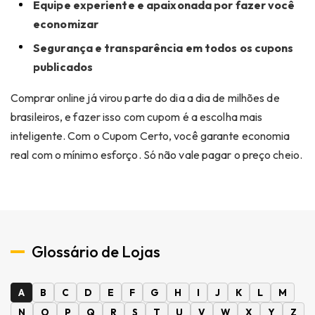
Equipe experiente e apaixonada por fazer você
economizar
Segurança e transparência em todos os cupons
publicados
Comprar online já virou parte do dia a dia de milhões de
brasileiros, e fazer isso com cupom é a escolha mais
inteligente. Com o Cupom Certo, você garante economia
real com o mínimo esforço. Só não vale pagar o preço cheio.
Glossário de Lojas
A
B
C
D
E
F
G
H
I
J
K
L
M
N
O
P
Q
R
S
T
U
V
W
X
Y
Z