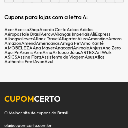
Cupons para lojas com a letra A:
Acer
AcessoShop
Acordo Certo
Adcos
Adidas
Aéropostale Brasil
Aerow
Alianças Imperiais
AliExpress
Allbags
allever
Allianz Travel
Allugator
Alura
Amandine
Amaro
Amazon
Amend
Americanas
Amiga Pet
Amo Karitê
AMOBELEZA
Ana Mayer
Anacapri
Animale
Anjuss
Ano Zero
Aqui Pn
Aramis
Arm
Arno
Artcoco Jóias
ARTEX
ArtWalk
ASICS
Assine Fibra
Assistente de Viagem
Asus
Atlas
Authentic Feet
Avon
Azul
CUPOM
CERTO
O Melhor site de cupons do Brasil
ola@cupomcerto.com.br