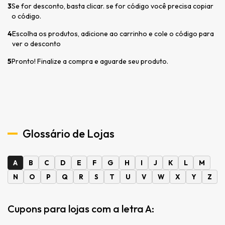
3
Se for desconto, basta clicar. se for código você precisa copiar
o código.
4
Escolha os produtos, adicione ao carrinho e cole o código para
ver o desconto
5
Pronto! Finalize a compra e aguarde seu produto.
Glossário de Lojas
A
B
C
D
E
F
G
H
I
J
K
L
M
N
O
P
Q
R
S
T
U
V
W
X
Y
Z
Cupons para lojas com a letra A: