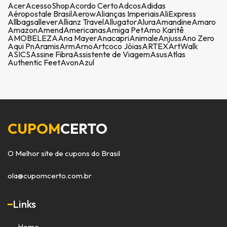
Acer
AcessoShop
Acordo Certo
Adcos
Adidas
Aéropostale Brasil
Aerow
Alianças Imperiais
AliExpress
Allbags
allever
Allianz Travel
Allugator
Alura
Amandine
Amaro
Amazon
Amend
Americanas
Amiga Pet
Amo Karitê
AMOBELEZA
Ana Mayer
Anacapri
Animale
Anjuss
Ano Zero
Aqui Pn
Aramis
Arm
Arno
Artcoco Jóias
ARTEX
ArtWalk
ASICS
Assine Fibra
Assistente de Viagem
Asus
Atlas
Authentic Feet
Avon
Azul
CUPOM
CERTO
O Melhor site de cupons do Brasil
ola@cupomcerto.com.br
Links
Home