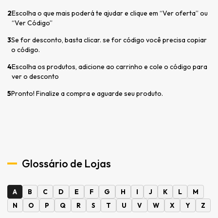
2
Escolha o que mais poderá te ajudar e clique em “Ver oferta” ou
“Ver Código”
3
Se for desconto, basta clicar. se for código você precisa copiar
o código.
4
Escolha os produtos, adicione ao carrinho e cole o código para
ver o desconto
5
Pronto! Finalize a compra e aguarde seu produto.
Glossário de Lojas
A
B
C
D
E
F
G
H
I
J
K
L
M
N
O
P
Q
R
S
T
U
V
W
X
Y
Z