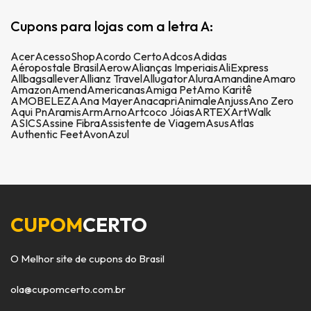
Cupons para lojas com a letra A:
Acer
AcessoShop
Acordo Certo
Adcos
Adidas
Aéropostale Brasil
Aerow
Alianças Imperiais
AliExpress
Allbags
allever
Allianz Travel
Allugator
Alura
Amandine
Amaro
Amazon
Amend
Americanas
Amiga Pet
Amo Karitê
AMOBELEZA
Ana Mayer
Anacapri
Animale
Anjuss
Ano Zero
Aqui Pn
Aramis
Arm
Arno
Artcoco Jóias
ARTEX
ArtWalk
ASICS
Assine Fibra
Assistente de Viagem
Asus
Atlas
Authentic Feet
Avon
Azul
CUPOM
CERTO
O Melhor site de cupons do Brasil
ola@cupomcerto.com.br