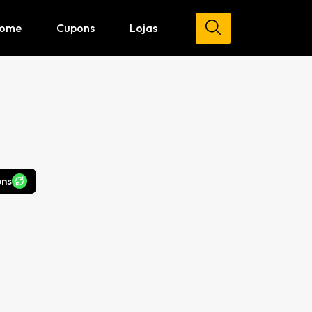
ome
Cupons
Lojas
ons