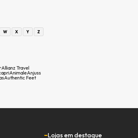
W
X
Y
Z
r
Allianz Travel
apri
Animale
Anjuss
as
Authentic Feet
Lojas em destaque