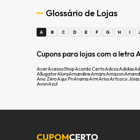
Glossário de Lojas
A
B
C
D
E
F
G
H
I
Cupons para lojas com a letra A
Acer
AcessoShop
Acordo Certo
Adcos
Adidas
Aé
Allugator
Alura
Amandine
Amaro
Amazon
Amend
Ano Zero
Aqui Pn
Aramis
Arm
Arno
Artcoco Jóias
Avon
Azul
CUPOM
CERTO