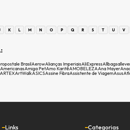
J
K
L
M
N
O
P
Q
R
S
T
U
V
:
ropostale Brasil
Aerow
Alianças Imperiais
AliExpress
Allbags
alleve
Americanas
Amiga Pet
Amo Karitê
AMOBELEZA
Ana Mayer
Anac
ARTEX
ArtWalk
ASICS
Assine Fibra
Assistente de Viagem
Asus
Atl
Links
Categorias