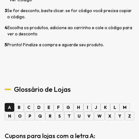
3
Se for desconto, basta clicar. se for código você precisa copiar
o código.
4
Escolha os produtos, adicione ao carrinho e cole o código para
ver o desconto
5
Pronto! Finalize a compra e aguarde seu produto.
Glossário de Lojas
A
B
C
D
E
F
G
H
I
J
K
L
M
N
O
P
Q
R
S
T
U
V
W
X
Y
Z
Cupons para lojas com a letra A: