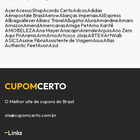
Acer
AcessoShop
Acordo Certo
Adcos
Adidas
Aéropostale Brasil
Aerow
Alianças Imperiais
AliExpress
Allbags
allever
Allianz Travel
Allugator
Alura
Amandine
Amaro
Amazon
Amend
Americanas
Amiga Pet
Amo Karitê
AMOBELEZA
Ana Mayer
Anacapri
Animale
Anjuss
Ano Zero
Aqui Pn
Aramis
Arm
Arno
Artcoco Jóias
ARTEX
ArtWalk
ASICS
Assine Fibra
Assistente de Viagem
Asus
Atlas
Authentic Feet
Avon
Azul
CUPOM
CERTO
O Melhor site de cupons do Brasil
ola@cupomcerto.com.br
Links