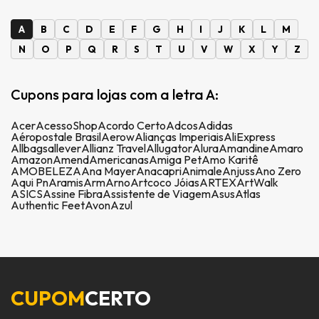
A
B
C
D
E
F
G
H
I
J
K
L
M
N
O
P
Q
R
S
T
U
V
W
X
Y
Z
Cupons para lojas com a letra A:
Acer
AcessoShop
Acordo Certo
Adcos
Adidas
Aéropostale Brasil
Aerow
Alianças Imperiais
AliExpress
Allbags
allever
Allianz Travel
Allugator
Alura
Amandine
Amaro
Amazon
Amend
Americanas
Amiga Pet
Amo Karitê
AMOBELEZA
Ana Mayer
Anacapri
Animale
Anjuss
Ano Zero
Aqui Pn
Aramis
Arm
Arno
Artcoco Jóias
ARTEX
ArtWalk
ASICS
Assine Fibra
Assistente de Viagem
Asus
Atlas
Authentic Feet
Avon
Azul
CUPOM
CERTO