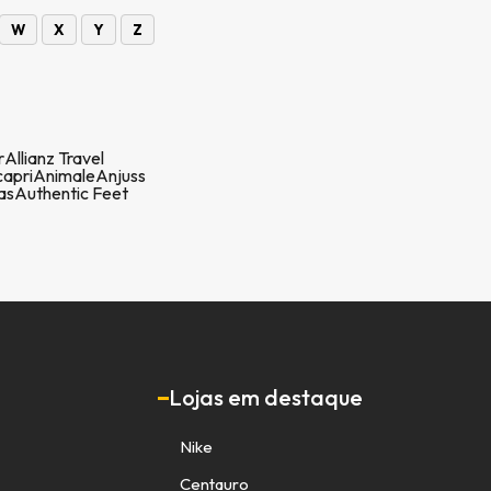
W
X
Y
Z
r
Allianz Travel
apri
Animale
Anjuss
as
Authentic Feet
Lojas em destaque
Nike
Centauro