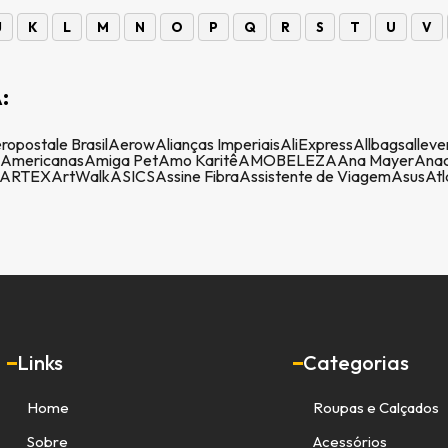
J
K
L
M
N
O
P
Q
R
S
T
U
V
:
ropostale Brasil
Aerow
Alianças Imperiais
AliExpress
Allbags
alleve
Americanas
Amiga Pet
Amo Karitê
AMOBELEZA
Ana Mayer
Anac
ARTEX
ArtWalk
ASICS
Assine Fibra
Assistente de Viagem
Asus
Atl
Links
Categorias
Home
Roupas e Calçados
Sobre
Acessórios