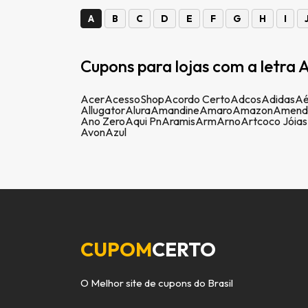
A
B
C
D
E
F
G
H
I
Cupons para lojas com a letra A
Acer
AcessoShop
Acordo Certo
Adcos
Adidas
Aé
Allugator
Alura
Amandine
Amaro
Amazon
Amend
Ano Zero
Aqui Pn
Aramis
Arm
Arno
Artcoco Jóias
Avon
Azul
CUPOM
CERTO
O Melhor site de cupons do Brasil