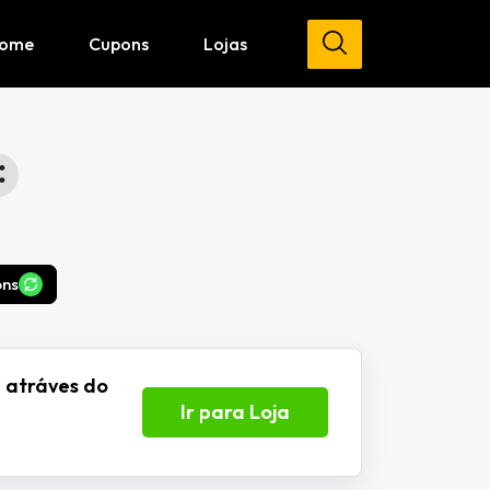
ome
Cupons
Lojas
ons
 atráves do
Ir para Loja