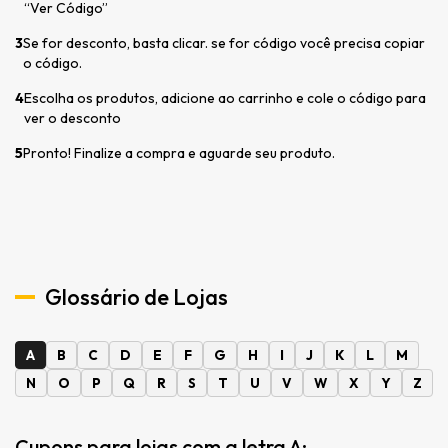
“Ver Código”
3
Se for desconto, basta clicar. se for código você precisa copiar
o código.
4
Escolha os produtos, adicione ao carrinho e cole o código para
ver o desconto
5
Pronto! Finalize a compra e aguarde seu produto.
Glossário de Lojas
A
B
C
D
E
F
G
H
I
J
K
L
M
N
O
P
Q
R
S
T
U
V
W
X
Y
Z
Cupons para lojas com a letra A: