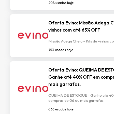
208 usados hoje
Oferta Evino: Missão Adega Ch
vinhos com até 63% OFF
Missão Adega Cheia - Kits de vinhos 
753 usados hoje
Oferta Evino: QUEIMA DE ES
Ganhe até 40% OFF em compr
mais garrafas.
QUEIMA DE ESTOQUE - Ganhe até 4
compras de 06 ou mais garrafas.
636 usados hoje