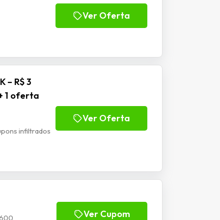
Ver Oferta
 – R$ 3
+ 1 oferta
Ver Oferta
ons infiltrados
Ver Cupom
 600