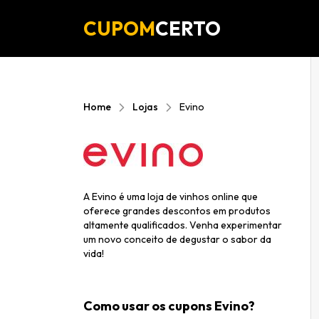
CUPOM
CERTO
Home
Lojas
Evino
A Evino é uma loja de vinhos online que
oferece grandes descontos em produtos
altamente qualificados. Venha experimentar
um novo conceito de degustar o sabor da
vida!
Como usar os cupons Evino?