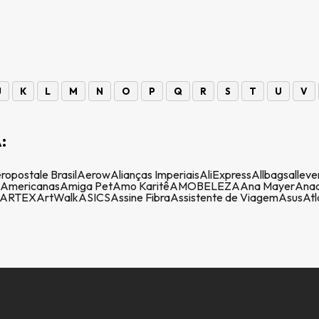
J
K
L
M
N
O
P
Q
R
S
T
U
V
:
ropostale Brasil
Aerow
Alianças Imperiais
AliExpress
Allbags
alleve
Americanas
Amiga Pet
Amo Karitê
AMOBELEZA
Ana Mayer
Anac
ARTEX
ArtWalk
ASICS
Assine Fibra
Assistente de Viagem
Asus
Atl