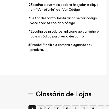
2
Escolha o que mais poderá te ajudar e clique
em “Ver oferta” ou “Ver Código”
3
Se for desconto, basta clicar. se for código
você precisa copiar o código.
4
Escolha os produtos, adicione ao carrinho e
cole o código para ver o desconto
5
Pronto! Finalize a compra e aguarde seu
produto.
Glossário de Lojas
A
B
C
D
E
F
G
H
I