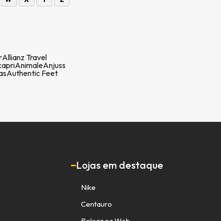
r
Allianz Travel
apri
Animale
Anjuss
as
Authentic Feet
Lojas em destaque
Nike
Centauro
Beleza na Web