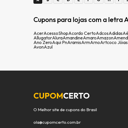
Cupons para lojas com a letra A
Acer
AcessoShop
Acordo Certo
Adcos
Adidas
Aé
Allugator
Alura
Amandine
Amaro
Amazon
Amend
Ano Zero
Aqui Pn
Aramis
Arm
Arno
Artcoco Jóias
Avon
Azul
CUPOM
CERTO
O Melhor site de cupons do Brasil
ola@cupomcerto.com.br