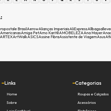
:
ropostale Brasil
Aerow
Alianças Imperiais
AliExpress
Allbags
alleve
Americanas
Amiga Pet
Amo Karitê
AMOBELEZA
Ana Mayer
Anac
ARTEX
ArtWalk
ASICS
Assine Fibra
Assistente de Viagem
Asus
Atl
Links
Categorias
Home
Roupas e Calçados
Sobre
Acessórios
Loja Confiável
Eletrônicos