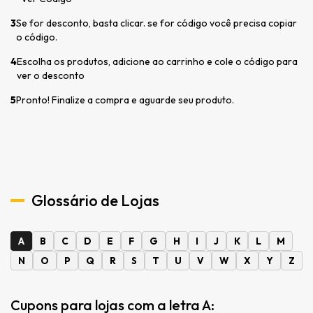
3
Se for desconto, basta clicar. se for código você precisa copiar
o código.
4
Escolha os produtos, adicione ao carrinho e cole o código para
ver o desconto
5
Pronto! Finalize a compra e aguarde seu produto.
Glossário de Lojas
A
B
C
D
E
F
G
H
I
J
K
L
M
N
O
P
Q
R
S
T
U
V
W
X
Y
Z
Cupons para lojas com a letra A: