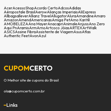
Acer
AcessoShop
Acordo Certo
Adcos
Adidas
Aéropostale Brasil
Aerow
Alianças Imperiais
AliExpress
Allbags
allever
Allianz Travel
Allugator
Alura
Amandine
Amaro
Amazon
Amend
Americanas
Amiga Pet
Amo Karitê
AMOBELEZA
Ana Mayer
Anacapri
Animale
Anjuss
Ano Zero
Aqui Pn
Aramis
Arm
Arno
Artcoco Jóias
ARTEX
ArtWalk
ASICS
Assine Fibra
Assistente de Viagem
Asus
Atlas
Authentic Feet
Avon
Azul
CUPOM
CERTO
O Melhor site de cupons do Brasil
ola@cupomcerto.com.br
Links