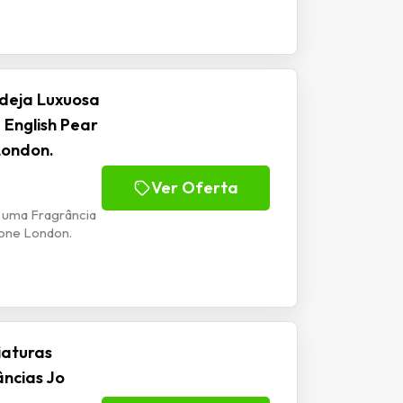
deja Luxuosa
English Pear
London.
Ver Oferta
 uma Fragrância
lone London.
iaturas
ncias Jo