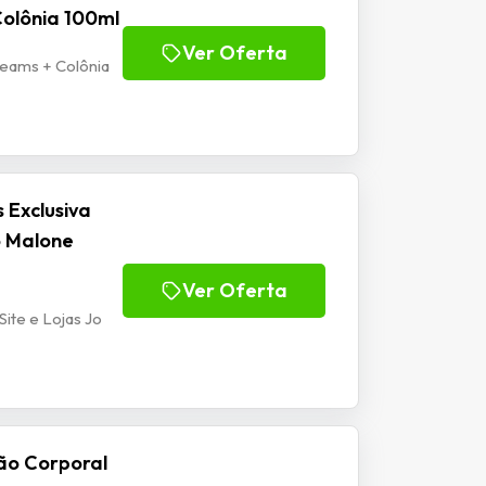
olônia 100ml
Ver Oferta
eams + Colônia
 Exclusiva
o Malone
Ver Oferta
ite e Lojas Jo
ão Corporal