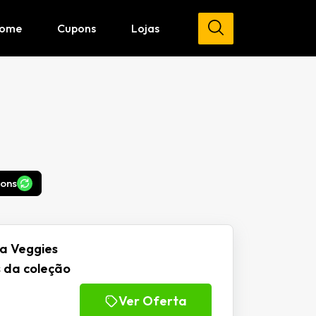
ome
Cupons
Lojas
pons
a Veggies
s da coleção
Ver Oferta