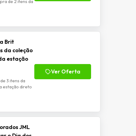
ra de 2 itens da
a Brit
ns da coleção
 da estação
Ver Oferta
de 3 itens da
a estação direto
morados JML
rar o Dia dos