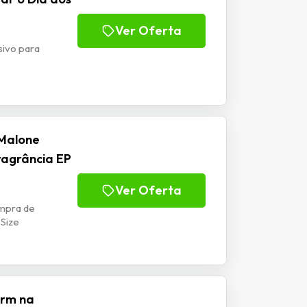
Ver Oferta
ivo para
 Malone
agrância EP
Ver Oferta
mpra de
 Size
arm na