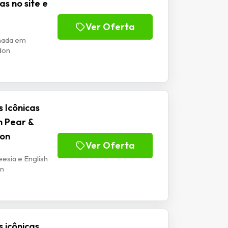
s no site e
Ver Oferta
mada em
don
 Icônicas
h Pear &
don
Ver Oferta
eesia e English
on
 icônicas