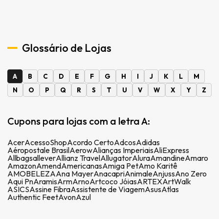
Glossário de Lojas
A
B
C
D
E
F
G
H
I
J
K
L
M
N
O
P
Q
R
S
T
U
V
W
X
Y
Z
Cupons para lojas com a letra A:
Acer
AcessoShop
Acordo Certo
Adcos
Adidas
Aéropostale Brasil
Aerow
Alianças Imperiais
AliExpress
Allbags
allever
Allianz Travel
Allugator
Alura
Amandine
Amaro
Amazon
Amend
Americanas
Amiga Pet
Amo Karitê
AMOBELEZA
Ana Mayer
Anacapri
Animale
Anjuss
Ano Zero
Aqui Pn
Aramis
Arm
Arno
Artcoco Jóias
ARTEX
ArtWalk
ASICS
Assine Fibra
Assistente de Viagem
Asus
Atlas
Authentic Feet
Avon
Azul