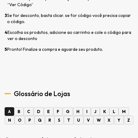
“Ver Código”
3
Se for desconto, basta clicar. se for código você precisa copiar
o código.
4
Escolha os produtos, adicione ao carrinho e cole o código para
ver o desconto
5
Pronto! Finalize a compra e aguarde seu produto.
Glossário de Lojas
A
B
C
D
E
F
G
H
I
J
K
L
M
N
O
P
Q
R
S
T
U
V
W
X
Y
Z