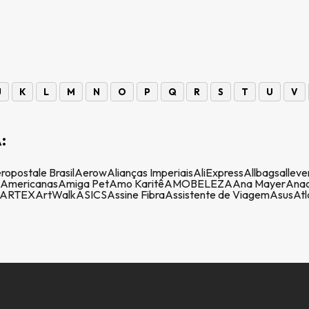
J
K
L
M
N
O
P
Q
R
S
T
U
V
:
ropostale Brasil
Aerow
Alianças Imperiais
AliExpress
Allbags
alleve
Americanas
Amiga Pet
Amo Karitê
AMOBELEZA
Ana Mayer
Anac
ARTEX
ArtWalk
ASICS
Assine Fibra
Assistente de Viagem
Asus
Atl