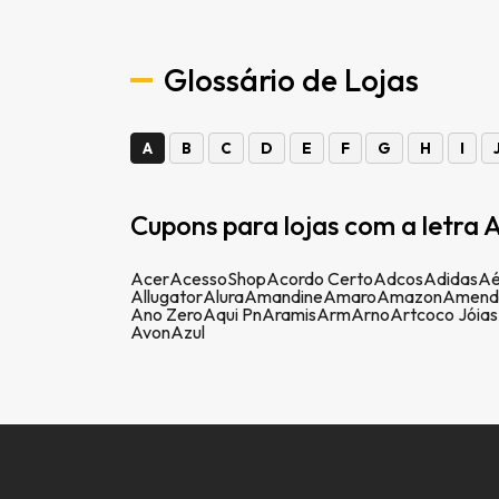
Glossário de Lojas
A
B
C
D
E
F
G
H
I
Cupons para lojas com a letra A
Acer
AcessoShop
Acordo Certo
Adcos
Adidas
Aé
Allugator
Alura
Amandine
Amaro
Amazon
Amend
Ano Zero
Aqui Pn
Aramis
Arm
Arno
Artcoco Jóias
Avon
Azul