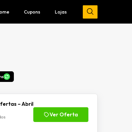
ome
Cupons
Lojas
ns
ertas – Abril
Ver Oferta
dos