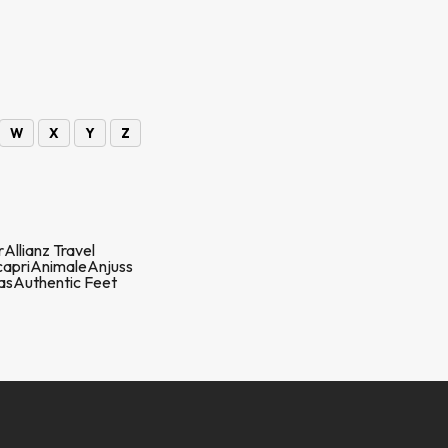
W
X
Y
Z
r
Allianz Travel
apri
Animale
Anjuss
as
Authentic Feet