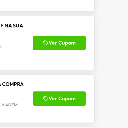
FF NA SUA
Ver Cupom
,
NA COMPRA
Ver Cupom
 VIAGEM!