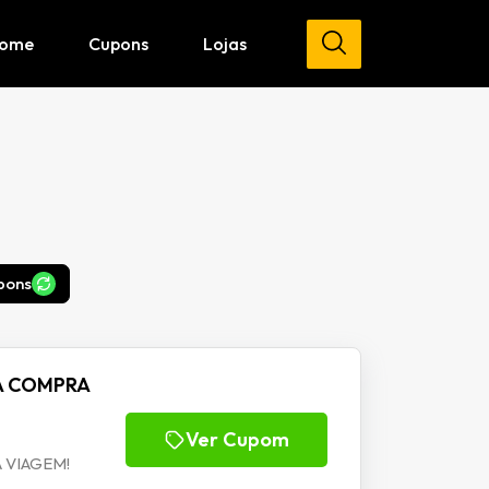
ome
Cupons
Lojas
pons
NA COMPRA
Ver Cupom
 VIAGEM!