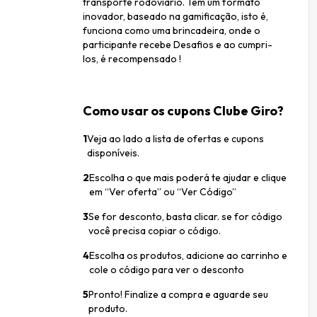
transporte rodoviário. Tem um formato
inovador, baseado na gamificação, isto é,
funciona como uma brincadeira, onde o
participante recebe Desafios e ao cumpri-
los, é recompensado !
Como usar os cupons Clube Giro?
1
Veja ao lado a lista de ofertas e cupons
disponíveis.
2
Escolha o que mais poderá te ajudar e clique
em “Ver oferta” ou “Ver Código”
3
Se for desconto, basta clicar. se for código
você precisa copiar o código.
4
Escolha os produtos, adicione ao carrinho e
cole o código para ver o desconto
5
Pronto! Finalize a compra e aguarde seu
produto.