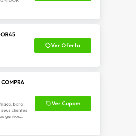
SUMIDOR
IDOR45
Ver Oferta
M COMPRA
Ver Cupom
liado, bora
eus clientes
s ganhos...