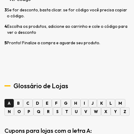
3
Se for desconto, basta clicar. se for código você precisa copiar
o código.
4
Escolha os produtos, adicione ao carrinho e cole o código para
ver o desconto
5
Pronto! Finalize a compra e aguarde seu produto.
Glossário de Lojas
A
B
C
D
E
F
G
H
I
J
K
L
M
N
O
P
Q
R
S
T
U
V
W
X
Y
Z
Cupons para lojas com a letra A: