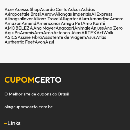
Acer
AcessoShop
Acordo Certo
Adcos
Adidas
Aéropostale Brasil
Aerow
Alianças Imperiais
AliExpress
Allbags
allever
Allianz Travel
Allugator
Alura
Amandine
Amaro
Amazon
Amend
Americanas
Amiga Pet
Amo Karitê
AMOBELEZA
Ana Mayer
Anacapri
Animale
Anjuss
Ano Zero
Aqui Pn
Aramis
Arm
Arno
Artcoco Jóias
ARTEX
ArtWalk
ASICS
Assine Fibra
Assistente de Viagem
Asus
Atlas
Authentic Feet
Avon
Azul
CUPOM
CERTO
O Melhor site de cupons do Brasil
ola@cupomcerto.com.br
Links