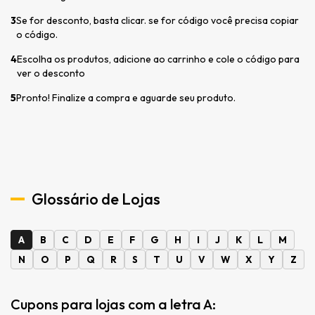
3
Se for desconto, basta clicar. se for código você precisa copiar
o código.
4
Escolha os produtos, adicione ao carrinho e cole o código para
ver o desconto
5
Pronto! Finalize a compra e aguarde seu produto.
Glossário de Lojas
A
B
C
D
E
F
G
H
I
J
K
L
M
N
O
P
Q
R
S
T
U
V
W
X
Y
Z
Cupons para lojas com a letra A: