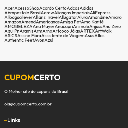
Acer
AcessoShop
Acordo Certo
Adcos
Adidas
Aéropostale Brasil
Aerow
Alianças Imperiais
AliExpress
Allbags
allever
Allianz Travel
Allugator
Alura
Amandine
Amaro
Amazon
Amend
Americanas
Amiga Pet
Amo Karitê
AMOBELEZA
Ana Mayer
Anacapri
Animale
Anjuss
Ano Zero
Aqui Pn
Aramis
Arm
Arno
Artcoco Jóias
ARTEX
ArtWalk
ASICS
Assine Fibra
Assistente de Viagem
Asus
Atlas
Authentic Feet
Avon
Azul
CUPOM
CERTO
O Melhor site de cupons do Brasil
ola@cupomcerto.com.br
Links