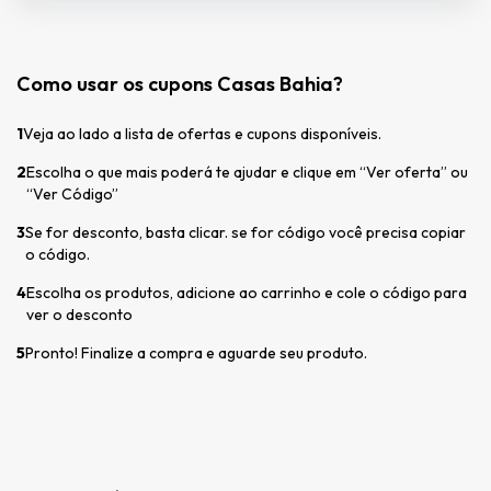
Como usar os cupons Casas Bahia?
1
Veja ao lado a lista de ofertas e cupons disponíveis.
2
Escolha o que mais poderá te ajudar e clique em “Ver oferta” ou
“Ver Código”
3
Se for desconto, basta clicar. se for código você precisa copiar
o código.
4
Escolha os produtos, adicione ao carrinho e cole o código para
ver o desconto
5
Pronto! Finalize a compra e aguarde seu produto.