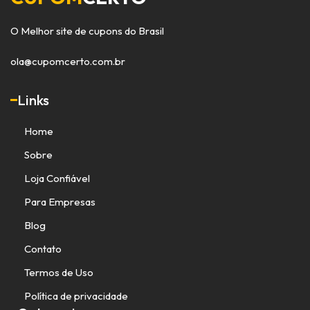
O Melhor site de cupons do Brasil
ola@cupomcerto.com.br
Links
Home
Sobre
Loja Confiável
Para Empresas
Blog
Contato
Termos de Uso
Política de privacidade