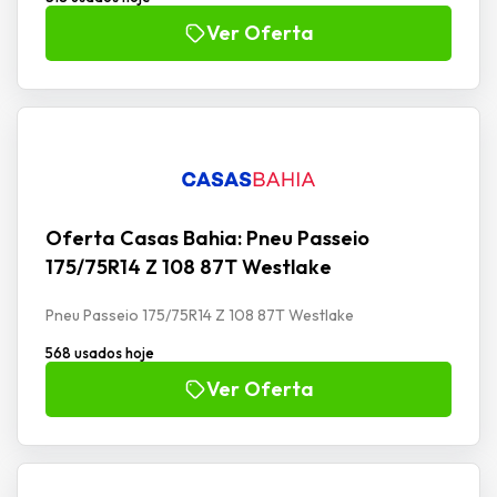
Ver Oferta
Oferta Casas Bahia: Pneu Passeio
175/75R14 Z 108 87T Westlake
Pneu Passeio 175/75R14 Z 108 87T Westlake
568 usados hoje
Ver Oferta