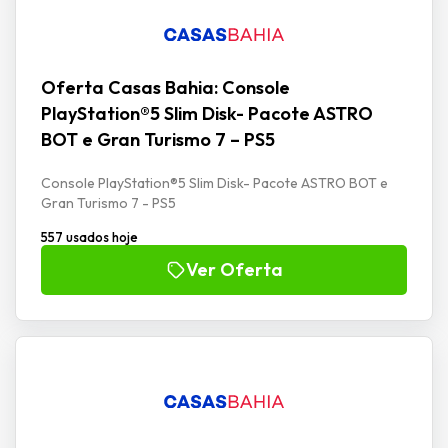
Oferta Casas Bahia: Console
PlayStation®5 Slim Disk- Pacote ASTRO
BOT e Gran Turismo 7 – PS5
Console PlayStation®5 Slim Disk- Pacote ASTRO BOT e
Gran Turismo 7 - PS5
557 usados hoje
Ver Oferta