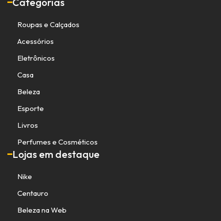
Categorias
Roupas e Calçados
Acessórios
Eletrônicos
Casa
Beleza
Esporte
Livros
Perfumes e Cosméticos
Lojas em destaque
Nike
Centauro
Beleza na Web