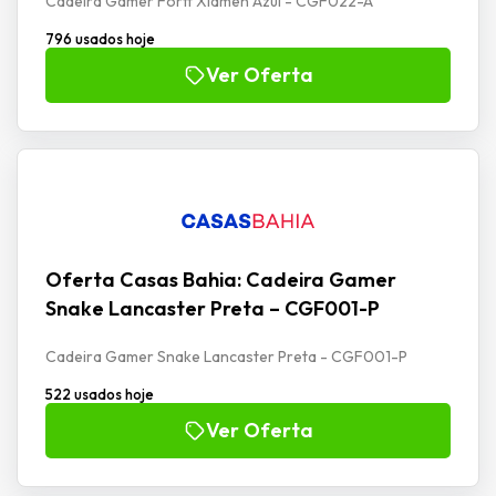
Cadeira Gamer Fortt Xiamen Azul - CGF022-A
796 usados hoje
Ver Oferta
Oferta Casas Bahia: Cadeira Gamer
Snake Lancaster Preta – CGF001-P
Cadeira Gamer Snake Lancaster Preta - CGF001-P
522 usados hoje
Ver Oferta