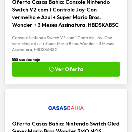
Oferta Casas Bahia: Console Nintendo
Switch V2 com 1 Controle Joy-Con
vermelho e Azul + Super Mario Bros.
Wonder + 3 Meses Assinatura, HBDSKABSC
Console Nintendo Switch V2 com 1 Controle Joy-Con
vermelho e Azul + Super Mario Bros. Wonder + 3 Meses
Assinatura, HBDSKABSC
555 usados hoje
Ver Oferta
Oferta Casas Bahia: Nintendo Switch Oled
Super Mario Bros Wonder 3MO NOS