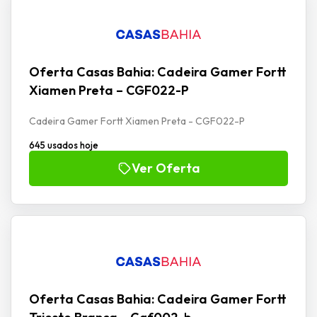
Oferta Casas Bahia: Cadeira Gamer Fortt
Xiamen Preta – CGF022-P
Cadeira Gamer Fortt Xiamen Preta - CGF022-P
645 usados hoje
Ver Oferta
Oferta Casas Bahia: Cadeira Gamer Fortt