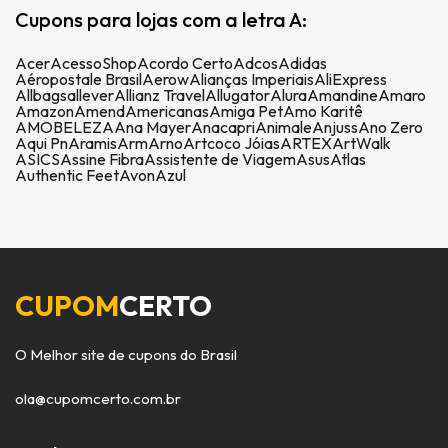
Cupons para lojas com a letra A:
Acer
AcessoShop
Acordo Certo
Adcos
Adidas
Aéropostale Brasil
Aerow
Alianças Imperiais
AliExpress
Allbags
allever
Allianz Travel
Allugator
Alura
Amandine
Amaro
Amazon
Amend
Americanas
Amiga Pet
Amo Karitê
AMOBELEZA
Ana Mayer
Anacapri
Animale
Anjuss
Ano Zero
Aqui Pn
Aramis
Arm
Arno
Artcoco Jóias
ARTEX
ArtWalk
ASICS
Assine Fibra
Assistente de Viagem
Asus
Atlas
Authentic Feet
Avon
Azul
CUPOM
CERTO
O Melhor site de cupons do Brasil
ola@cupomcerto.com.br