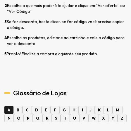
2
Escolha o que mais poderá te ajudar e clique em “Ver oferta” ou
“Ver Código”
3
Se for desconto, basta clicar. se for código você precisa copiar
o código.
4
Escolha os produtos, adicione ao carrinho e cole o código para
ver o desconto
5
Pronto! Finalize a compra e aguarde seu produto.
Glossário de Lojas
A
B
C
D
E
F
G
H
I
J
K
L
M
N
O
P
Q
R
S
T
U
V
W
X
Y
Z