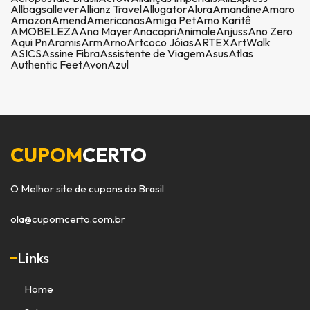
Allbags
allever
Allianz Travel
Allugator
Alura
Amandine
Amaro
Amazon
Amend
Americanas
Amiga Pet
Amo Karitê
AMOBELEZA
Ana Mayer
Anacapri
Animale
Anjuss
Ano Zero
Aqui Pn
Aramis
Arm
Arno
Artcoco Jóias
ARTEX
ArtWalk
ASICS
Assine Fibra
Assistente de Viagem
Asus
Atlas
Authentic Feet
Avon
Azul
CUPOM
CERTO
O Melhor site de cupons do Brasil
ola@cupomcerto.com.br
Links
Home