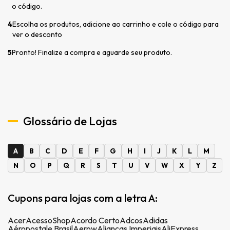
o código.
4
Escolha os produtos, adicione ao carrinho e cole o código para
ver o desconto
5
Pronto! Finalize a compra e aguarde seu produto.
Glossário de Lojas
A
B
C
D
E
F
G
H
I
J
K
L
M
N
O
P
Q
R
S
T
U
V
W
X
Y
Z
Cupons para lojas com a letra A:
Acer
AcessoShop
Acordo Certo
Adcos
Adidas
Aéropostale Brasil
Aerow
Alianças Imperiais
AliExpress