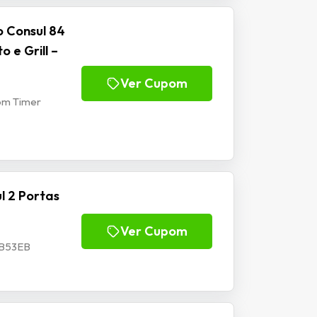
o Consul 84
 e Grill –
Ver Cupom
com Timer
l 2 Portas
Ver Cupom
CHB53EB