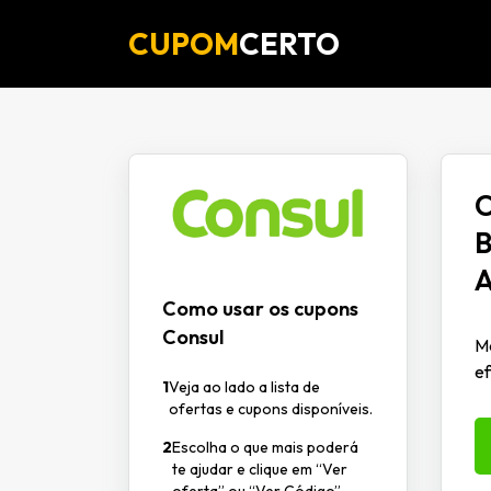
CUPOM
CERTO
C
B
A
Como usar os cupons
Consul
Má
ef
1
Veja ao lado a lista de
ofertas e cupons disponíveis.
2
Escolha o que mais poderá
te ajudar e clique em “Ver