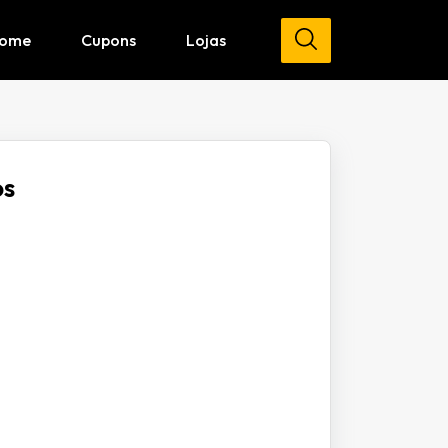
ome
Cupons
Lojas
os