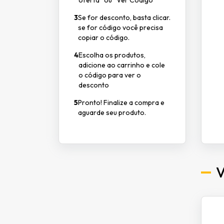
oferta” ou “Ver Código”
3
Se for desconto, basta clicar.
se for código você precisa
copiar o código.
4
Escolha os produtos,
adicione ao carrinho e cole
o código para ver o
desconto
5
Pronto! Finalize a compra e
aguarde seu produto.
V