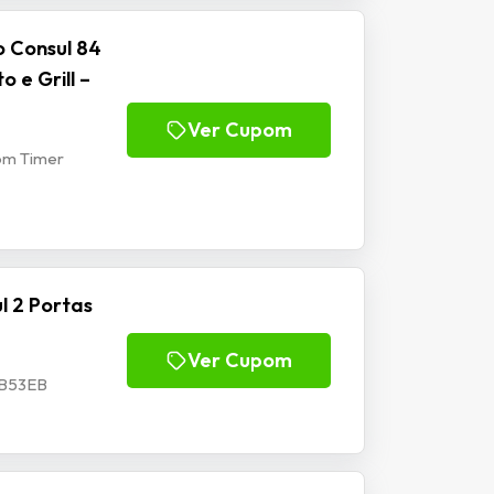
o Consul 84
 e Grill –
Ver Cupom
com Timer
l 2 Portas
Ver Cupom
CHB53EB