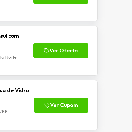
nsul com
Ver Oferta
to Norte
sa de Vidro
Ver Cupom
5VBE