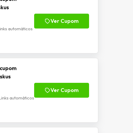
skus
Ver Cupom
nks automáticos
m cupom
skus
Ver Cupom
inks automáticos