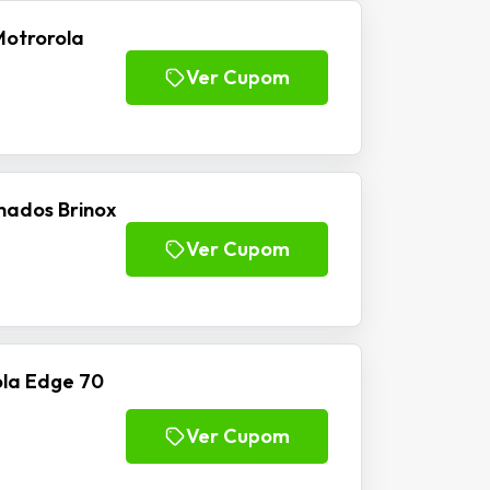
Motrorola
Ver Cupom
nados Brinox
Ver Cupom
la Edge 70
Ver Cupom