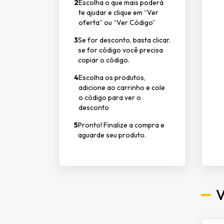
2
Escolha o que mais poderá
te ajudar e clique em “Ver
oferta” ou “Ver Código”
3
Se for desconto, basta clicar.
se for código você precisa
copiar o código.
4
Escolha os produtos,
adicione ao carrinho e cole
o código para ver o
desconto
5
Pronto! Finalize a compra e
aguarde seu produto.
V