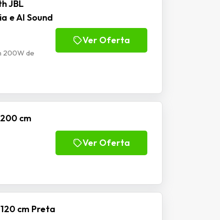
th JBL
a e AI Sound
Ver Oferta
om 200W de
o 200 cm
Ver Oferta
 120 cm Preta