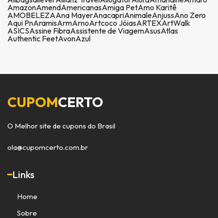
Amazon
Amend
Americanas
Amiga Pet
Amo Karitê
AMOBELEZA
Ana Mayer
Anacapri
Animale
Anjuss
Ano Zero
Aqui Pn
Aramis
Arm
Arno
Artcoco Jóias
ARTEX
ArtWalk
ASICS
Assine Fibra
Assistente de Viagem
Asus
Atlas
Authentic Feet
Avon
Azul
CUPOM
CERTO
O Melhor site de cupons do Brasil
ola@cupomcerto.com.br
Links
Home
Sobre