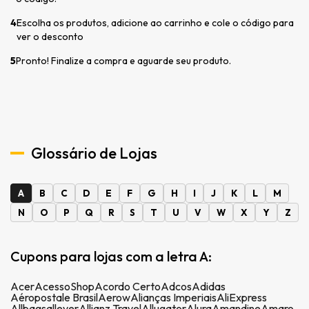
4
Escolha os produtos, adicione ao carrinho e cole o código para
ver o desconto
5
Pronto! Finalize a compra e aguarde seu produto.
Glossário de Lojas
A
B
C
D
E
F
G
H
I
J
K
L
M
N
O
P
Q
R
S
T
U
V
W
X
Y
Z
Cupons para lojas com a letra A:
Acer
AcessoShop
Acordo Certo
Adcos
Adidas
Aéropostale Brasil
Aerow
Alianças Imperiais
AliExpress
Allbags
allever
Allianz Travel
Allugator
Alura
Amandine
Amaro