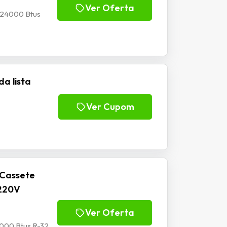
Ver Oferta
i 24000 Btus
a lista
Ver Cupom
 Cassete
 220V
Ver Oferta
8000 Btus R-32