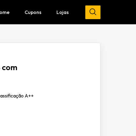
ome
Cupons
Lojas
B com
lassificação A++