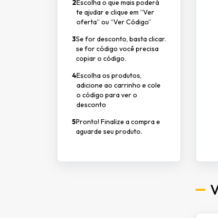
2
Escolha o que mais poderá
te ajudar e clique em “Ver
oferta” ou “Ver Código”
3
Se for desconto, basta clicar.
se for código você precisa
copiar o código.
4
Escolha os produtos,
adicione ao carrinho e cole
o código para ver o
desconto
5
Pronto! Finalize a compra e
aguarde seu produto.
V