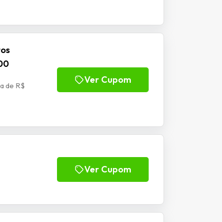
tos
00
Ver Cupom
a de R$
Ver Cupom