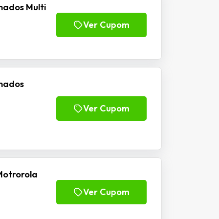
nados Multi
Ver Cupom
inados
Ver Cupom
Motrorola
Ver Cupom