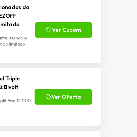
cionados da
DEZOFF
limitado
Ver Cupom
ante usando o
mpo limitado
l Triple
s Bivolt
Ver Oferta
plit Frio 12.000