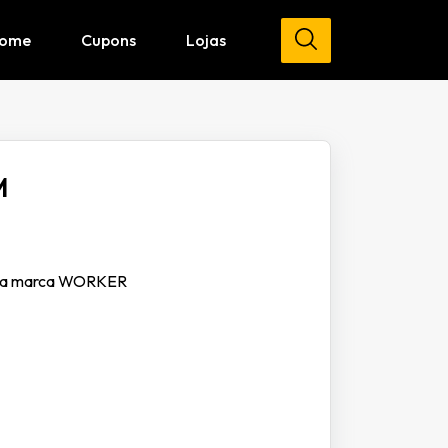
ome
Cupons
Lojas
M
os da marca WORKER