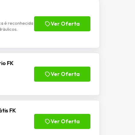
ca é reconhecida
Ver Oferta
ráulicos.
io FK
Ver Oferta
tis FK
Ver Oferta