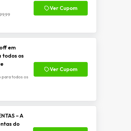
Ver Cupom
99,99
off em
a todos os
te
Ver Cupom
o para todos os
ENTAS – A
entas do