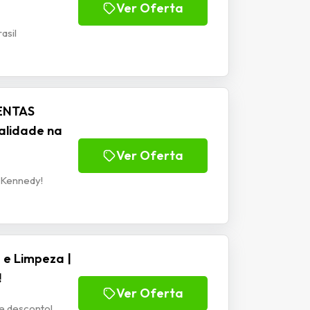
Ver Oferta
asil
ENTAS
alidade na
Ver Oferta
 Kennedy!
e Limpeza |
!
Ver Oferta
e desconto!