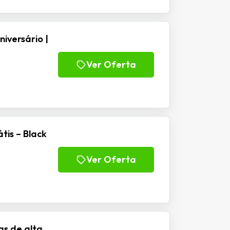
iversário |
Ver Oferta
tis – Black
Ver Oferta
s de alta