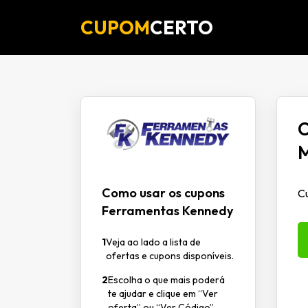
CUPOM
CERTO
C
Como usar os cupons
Cu
Ferramentas Kennedy
1
Veja ao lado a lista de
ofertas e cupons disponíveis.
2
Escolha o que mais poderá
te ajudar e clique em “Ver
oferta” ou “Ver Código”