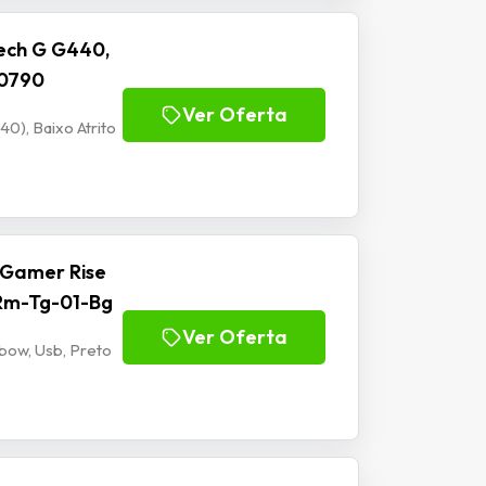
ech G G440,
00790
Ver Oferta
), Baixo Atrito
 Gamer Rise
 Rm-Tg-01-Bg
Ver Oferta
bow, Usb, Preto