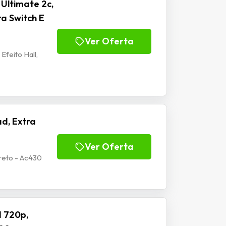
Ultimate 2c,
ra Switch E
Ver Oferta
Efeito Hall,
d, Extra
Ver Oferta
reto - Ac430
 720p,