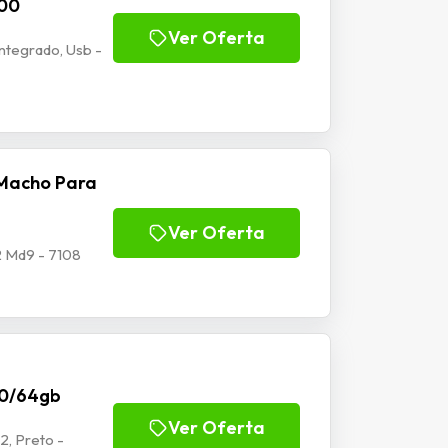
100
Ver Oferta
tegrado, Usb -
Macho Para
Ver Oferta
 Md9 - 7108
70/64gb
Ver Oferta
2, Preto -