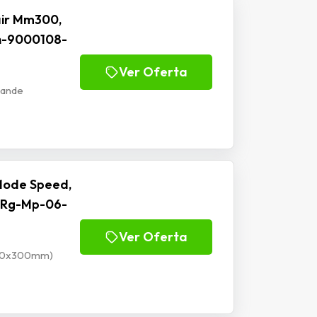
ir Mm300,
h-9000108-
Ver Oferta
rande
Mode Speed,
 Rg-Mp-06-
Ver Oferta
900x300mm)