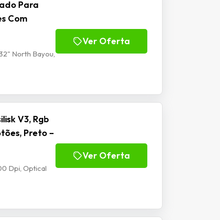
lado Para
tes Com
Ver Oferta
32" North Bayou,
isk V3, Rgb
tões, Preto –
Ver Oferta
0 Dpi, Optical