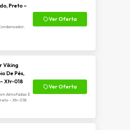
do, Preto –
Ver Oferta
Condensador,
 Viking
io De Pés,
 – Xtr-018
Ver Oferta
Com Almofadas E
reto - Xtr-018