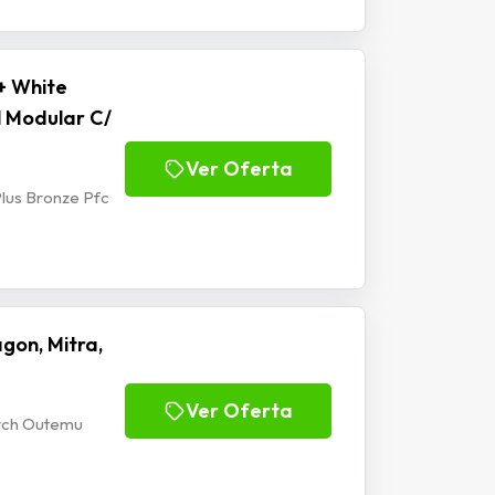
+ White
l Modular C/
Ver Oferta
lus Bronze Pfc
gon, Mitra,
Ver Oferta
itch Outemu