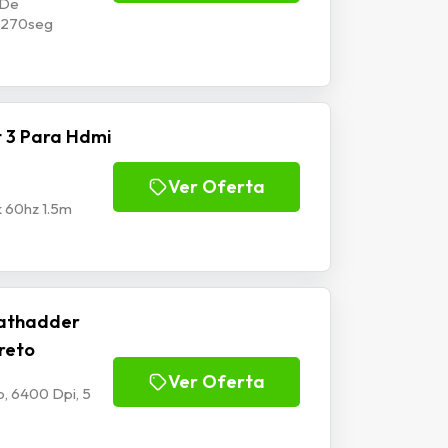
 De
p1270seg
 3 Para Hdmi
Ver Oferta
k 60hz 1.5m
athadder
Preto
Ver Oferta
, 6400 Dpi, 5