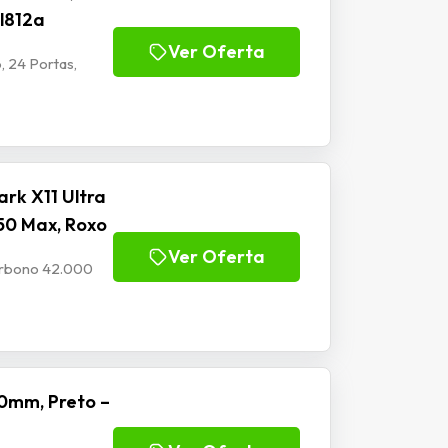
Jl812a
Ver Oferta
, 24 Portas,
rk X11 Ultra
50 Max, Roxo
Ver Oferta
Carbono 42.000
0mm, Preto –