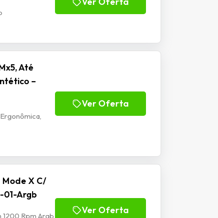
Ver Oferta
b
Mx5, Até
ntético –
Ver Oferta
 Ergonômica,
e Mode X C/
-01-Argb
Ver Oferta
mm 1200 Rpm Argb