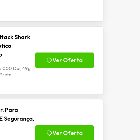
ttack Shark
ptico
o
Ver Oferta
6.000 Dpi, 49g,
 Preto
r, Para
E Segurança,
Ver Oferta