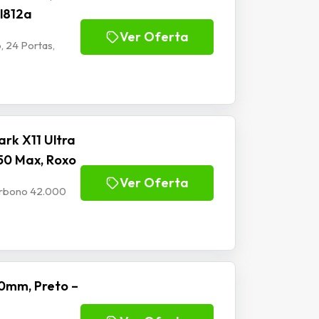
Jl812a
Ver Oferta
, 24 Portas,
rk X11 Ultra
50 Max, Roxo
Ver Oferta
Carbono 42.000
0mm, Preto –