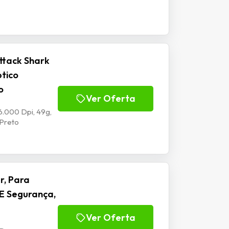
ttack Shark
ptico
o
Ver Oferta
6.000 Dpi, 49g,
 Preto
r, Para
E Segurança,
Ver Oferta