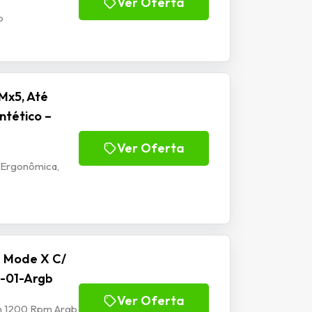
Ver Oferta
b
Mx5, Até
ntético –
Ver Oferta
 Ergonômica,
e Mode X C/
-01-Argb
Ver Oferta
mm 1200 Rpm Argb