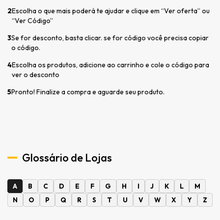
2
Escolha o que mais poderá te ajudar e clique em “Ver oferta” ou
“Ver Código”
3
Se for desconto, basta clicar. se for código você precisa copiar
o código.
4
Escolha os produtos, adicione ao carrinho e cole o código para
ver o desconto
5
Pronto! Finalize a compra e aguarde seu produto.
Glossário de Lojas
A
B
C
D
E
F
G
H
I
J
K
L
M
N
O
P
Q
R
S
T
U
V
W
X
Y
Z