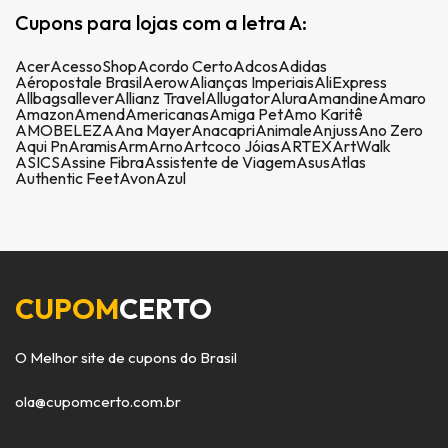
Cupons para lojas com a letra A:
Acer
AcessoShop
Acordo Certo
Adcos
Adidas
Aéropostale Brasil
Aerow
Alianças Imperiais
AliExpress
Allbags
allever
Allianz Travel
Allugator
Alura
Amandine
Amaro
Amazon
Amend
Americanas
Amiga Pet
Amo Karitê
AMOBELEZA
Ana Mayer
Anacapri
Animale
Anjuss
Ano Zero
Aqui Pn
Aramis
Arm
Arno
Artcoco Jóias
ARTEX
ArtWalk
ASICS
Assine Fibra
Assistente de Viagem
Asus
Atlas
Authentic Feet
Avon
Azul
CUPOM
CERTO
O Melhor site de cupons do Brasil
ola@cupomcerto.com.br