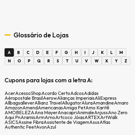
Glossário de Lojas
A
B
C
D
E
F
G
H
I
J
K
L
M
N
O
P
Q
R
S
T
U
V
W
X
Y
Z
Cupons para lojas com a letra A:
Acer
AcessoShop
Acordo Certo
Adcos
Adidas
Aéropostale Brasil
Aerow
Alianças Imperiais
AliExpress
Allbags
allever
Allianz Travel
Allugator
Alura
Amandine
Amaro
Amazon
Amend
Americanas
Amiga Pet
Amo Karitê
AMOBELEZA
Ana Mayer
Anacapri
Animale
Anjuss
Ano Zero
Aqui Pn
Aramis
Arm
Arno
Artcoco Jóias
ARTEX
ArtWalk
ASICS
Assine Fibra
Assistente de Viagem
Asus
Atlas
Authentic Feet
Avon
Azul