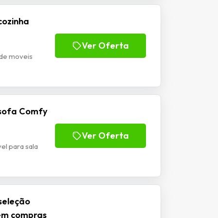
cozinha
Ver Oferta
 de moveis
sofa Comfy
Ver Oferta
l para sala
seleção
 em compras