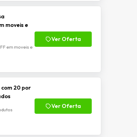
sa
m moveis e
Ver Oferta
OFF em moveis e
 com 20 por
ados
Ver Oferta
odutos