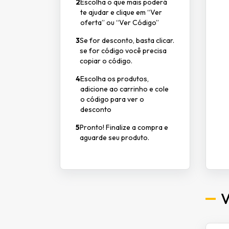
2
Escolha o que mais poderá
te ajudar e clique em “Ver
oferta” ou “Ver Código”
3
Se for desconto, basta clicar.
se for código você precisa
copiar o código.
4
Escolha os produtos,
adicione ao carrinho e cole
o código para ver o
desconto
5
Pronto! Finalize a compra e
aguarde seu produto.
V