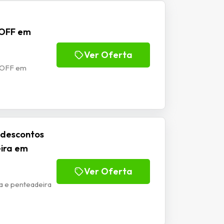
 OFF em
Ver Oferta
o OFF em
 descontos
eira em
Ver Oferta
a e penteadeira