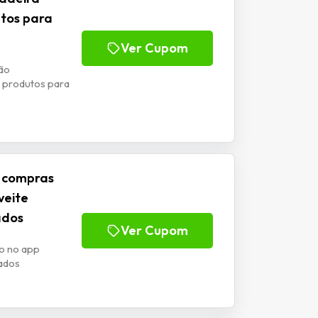
utos para
Ver Cupom
ão
 produtos para
 compras
veite
ados
Ver Cupom
o no app
ados