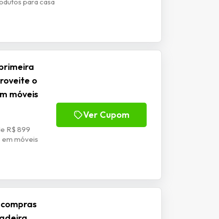
odutos para casa
primeira
roveite o
 em móveis
Ver Cupom
de R$ 899
es em móveis
 compras
Madeira