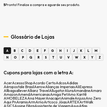
5
Pronto! Finalize a compra e aguarde seu produto.
Glossário de Lojas
A
B
C
D
E
F
G
H
I
J
K
L
M
N
O
P
Q
R
S
T
U
V
W
X
Y
Z
Cupons para lojas com a letra A:
Acer
AcessoShop
Acordo Certo
Adcos
Adidas
Aéropostale Brasil
Aerow
Alianças Imperiais
AliExpress
Allbags
allever
Allianz Travel
Allugator
Alura
Amandine
Amaro
Amazon
Amend
Americanas
Amiga Pet
Amo Karitê
AMOBELEZA
Ana Mayer
Anacapri
Animale
Anjuss
Ano Zero
Aqui Pn
Aramis
Arm
Arno
Artcoco Jóias
ARTEX
ArtWalk
ASICS
Assine Fibra
Assistente de Viagem
Asus
Atlas