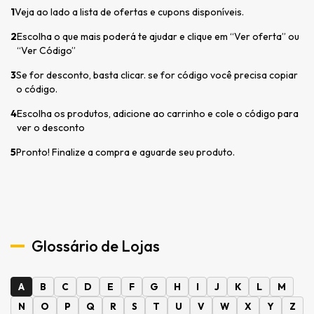
1
Veja ao lado a lista de ofertas e cupons disponíveis.
2
Escolha o que mais poderá te ajudar e clique em “Ver oferta” ou
“Ver Código”
3
Se for desconto, basta clicar. se for código você precisa copiar
o código.
4
Escolha os produtos, adicione ao carrinho e cole o código para
ver o desconto
5
Pronto! Finalize a compra e aguarde seu produto.
Glossário de Lojas
A
B
C
D
E
F
G
H
I
J
K
L
M
N
O
P
Q
R
S
T
U
V
W
X
Y
Z