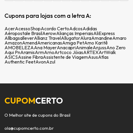
Cupons para lojas com a letra A:
Acer
AcessoShop
Acordo Certo
Adcos
Adidas
Aéropostale Brasil
Aerow
Alianças Imperiais
AliExpress
Allbags
allever
Allianz Travel
Allugator
Alura
Amandine
Amaro
Amazon
Amend
Americanas
Amiga Pet
Amo Karitê
AMOBELEZA
Ana Mayer
Anacapri
Animale
Anjuss
Ano Zero
Aqui Pn
Aramis
Arm
Arno
Artcoco Jóias
ARTEX
ArtWalk
ASICS
Assine Fibra
Assistente de Viagem
Asus
Atlas
Authentic Feet
Avon
Azul
CUPOM
CERTO
O Melhor site de cupons do Brasil
ola@cupomcerto.com.br