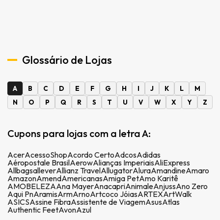
Glossário de Lojas
A
B
C
D
E
F
G
H
I
J
K
L
M
N
O
P
Q
R
S
T
U
V
W
X
Y
Z
Cupons para lojas com a letra A:
Acer
AcessoShop
Acordo Certo
Adcos
Adidas
Aéropostale Brasil
Aerow
Alianças Imperiais
AliExpress
Allbags
allever
Allianz Travel
Allugator
Alura
Amandine
Amaro
Amazon
Amend
Americanas
Amiga Pet
Amo Karitê
AMOBELEZA
Ana Mayer
Anacapri
Animale
Anjuss
Ano Zero
Aqui Pn
Aramis
Arm
Arno
Artcoco Jóias
ARTEX
ArtWalk
ASICS
Assine Fibra
Assistente de Viagem
Asus
Atlas
Authentic Feet
Avon
Azul