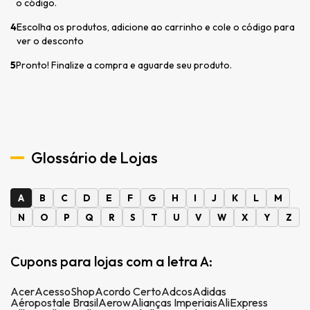
o código.
4
Escolha os produtos, adicione ao carrinho e cole o código para
ver o desconto
5
Pronto! Finalize a compra e aguarde seu produto.
Glossário de Lojas
A
B
C
D
E
F
G
H
I
J
K
L
M
N
O
P
Q
R
S
T
U
V
W
X
Y
Z
Cupons para lojas com a letra A:
Acer
AcessoShop
Acordo Certo
Adcos
Adidas
Aéropostale Brasil
Aerow
Alianças Imperiais
AliExpress