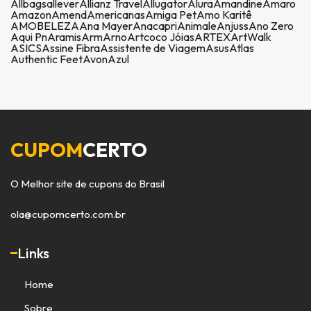
Allbags
allever
Allianz Travel
Allugator
Alura
Amandine
Amaro
Amazon
Amend
Americanas
Amiga Pet
Amo Karitê
AMOBELEZA
Ana Mayer
Anacapri
Animale
Anjuss
Ano Zero
Aqui Pn
Aramis
Arm
Arno
Artcoco Jóias
ARTEX
ArtWalk
ASICS
Assine Fibra
Assistente de Viagem
Asus
Atlas
Authentic Feet
Avon
Azul
CUPOM
CERTO
O Melhor site de cupons do Brasil
ola@cupomcerto.com.br
Links
Home
Sobre