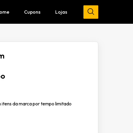
ome
Cupons
Lojas
em
po
itens da marca por tempo limitado