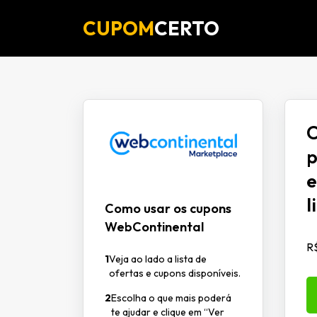
CUPOM
CERTO
C
p
e
l
Como usar os cupons
WebContinental
R$
1
Veja ao lado a lista de
ofertas e cupons disponíveis.
2
Escolha o que mais poderá
te ajudar e clique em “Ver