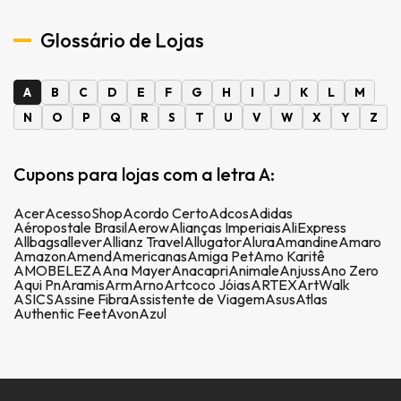
Glossário de Lojas
A
B
C
D
E
F
G
H
I
J
K
L
M
N
O
P
Q
R
S
T
U
V
W
X
Y
Z
Cupons para lojas com a letra A:
Acer
AcessoShop
Acordo Certo
Adcos
Adidas
Aéropostale Brasil
Aerow
Alianças Imperiais
AliExpress
Allbags
allever
Allianz Travel
Allugator
Alura
Amandine
Amaro
Amazon
Amend
Americanas
Amiga Pet
Amo Karitê
AMOBELEZA
Ana Mayer
Anacapri
Animale
Anjuss
Ano Zero
Aqui Pn
Aramis
Arm
Arno
Artcoco Jóias
ARTEX
ArtWalk
ASICS
Assine Fibra
Assistente de Viagem
Asus
Atlas
Authentic Feet
Avon
Azul