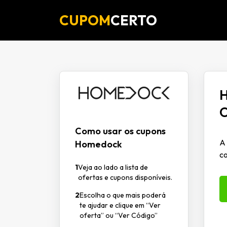
CUPOM
CERTO
H
Como usar os cupons
A 
Homedock
co
1
Veja ao lado a lista de
ofertas e cupons disponíveis.
2
Escolha o que mais poderá
te ajudar e clique em “Ver
oferta” ou “Ver Código”