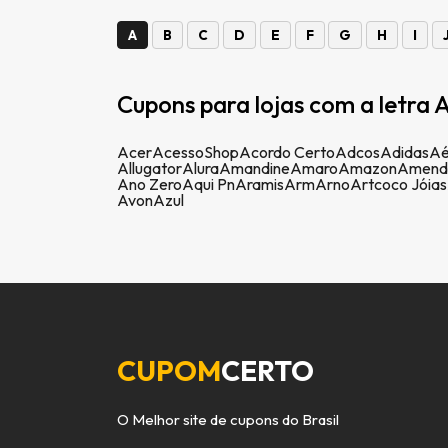
A
B
C
D
E
F
G
H
I
Cupons para lojas com a letra A
Acer
AcessoShop
Acordo Certo
Adcos
Adidas
Aé
Allugator
Alura
Amandine
Amaro
Amazon
Amend
Ano Zero
Aqui Pn
Aramis
Arm
Arno
Artcoco Jóias
Avon
Azul
CUPOM
CERTO
O Melhor site de cupons do Brasil