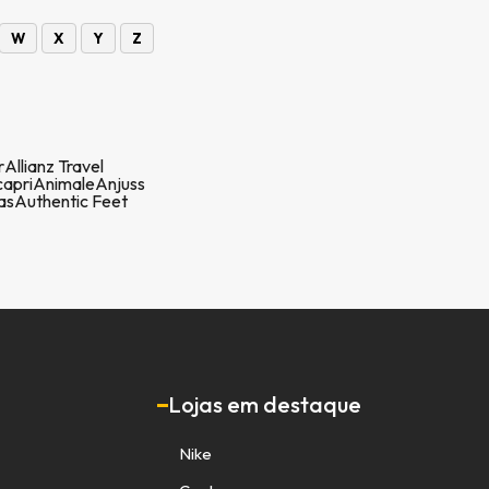
W
X
Y
Z
r
Allianz Travel
apri
Animale
Anjuss
as
Authentic Feet
Lojas em destaque
Nike