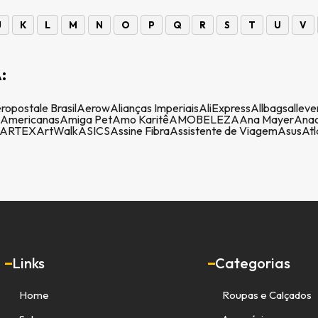
J
K
L
M
N
O
P
Q
R
S
T
U
V
:
ropostale Brasil
Aerow
Alianças Imperiais
AliExpress
Allbags
alleve
Americanas
Amiga Pet
Amo Karitê
AMOBELEZA
Ana Mayer
Anac
ARTEX
ArtWalk
ASICS
Assine Fibra
Assistente de Viagem
Asus
Atl
Links
Categorias
Home
Roupas e Calçados