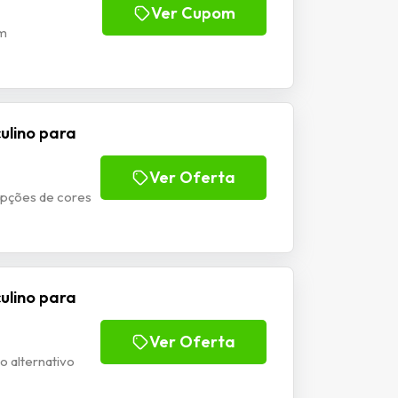
Ver Cupom
om
culino para
Ver Oferta
 opções de cores
culino para
Ver Oferta
o alternativo