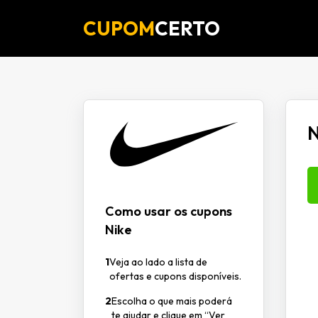
CUPOM
CERTO
N
Como usar os cupons
Nike
1
Veja ao lado a lista de
ofertas e cupons disponíveis.
2
Escolha o que mais poderá
te ajudar e clique em “Ver