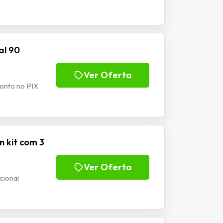
al 90
Ver Oferta
conto no PIX
n kit com 3
Ver Oferta
cional