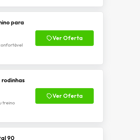
nino para
Ver Oferta
 confortável
 rodinhas
Ver Oferta
 treino
tal 90