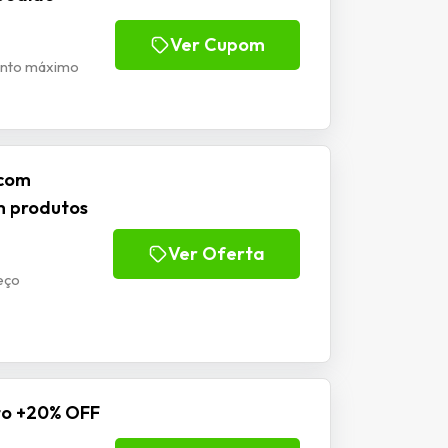
Ver Cupom
onto máximo
 com
m produtos
Ver Oferta
eço
to +20% OFF