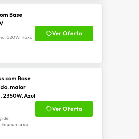
com Base
7V
Ver Oferta
de, 1520W, Roxo,
lus com Base
ido, maior
, 2350W, Azul
Ver Oferta
lide,
o Economia de