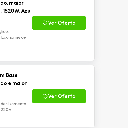
ido, maior
, 1520W, Azul
Ver Oferta
lide,
o Economia de
com Base
ido e maior
Ver Oferta
, deslizamento
V 220V