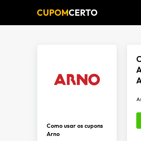
CUPOM
CERTO
O
A
A
As
Como usar os cupons
Arno