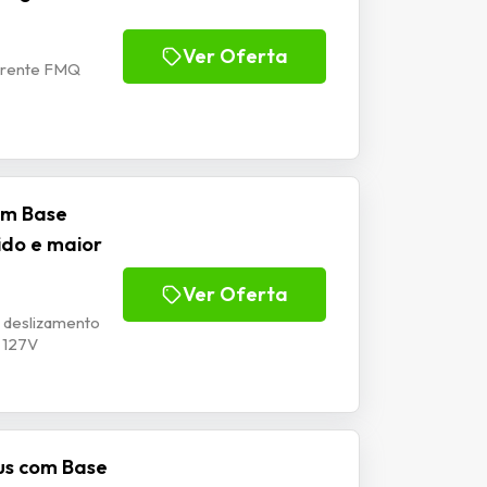
Ver Oferta
derente FMQ
com Base
ido e maior
Ver Oferta
, deslizamento
V 127V
lus com Base