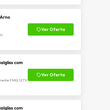
 Arno
Ver Oferta
0v
algliss com
Ver Oferta
derente FMQ 127V
algliss com