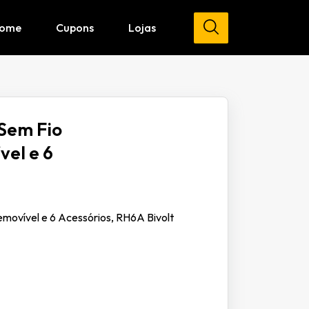
ome
Cupons
Lojas
 Sem Fio
el e 6
movível e 6 Acessórios, RH6A Bivolt