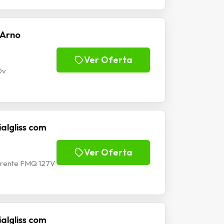
 Arno
Ver Oferta
0v
algliss com
Ver Oferta
derente FMQ 127V
algliss com