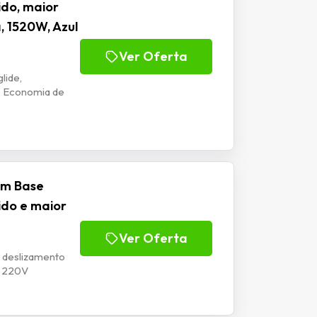
ido, maior
, 1520W, Azul
Ver Oferta
lide,
o Economia de
com Base
ido e maior
Ver Oferta
, deslizamento
V 220V