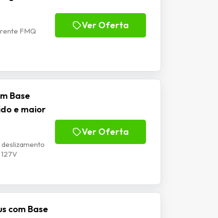
Ver Oferta
derente FMQ
com Base
ido e maior
Ver Oferta
, deslizamento
V 127V
lus com Base