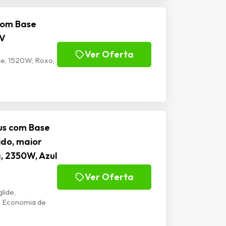
com Base
7V
Ver Oferta
de, 1520W, Roxo,
lus com Base
ido, maior
, 2350W, Azul
Ver Oferta
lide,
o Economia de