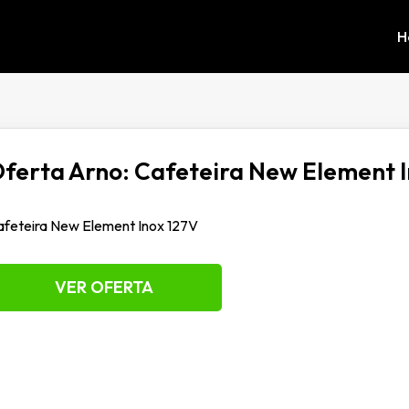
H
ferta Arno: Cafeteira New Element I
feteira New Element Inox 127V
VER OFERTA