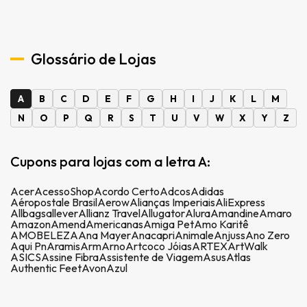
Glossário de Lojas
A
B
C
D
E
F
G
H
I
J
K
L
M
N
O
P
Q
R
S
T
U
V
W
X
Y
Z
Cupons para lojas com a letra A:
Acer
AcessoShop
Acordo Certo
Adcos
Adidas
Aéropostale Brasil
Aerow
Alianças Imperiais
AliExpress
Allbags
allever
Allianz Travel
Allugator
Alura
Amandine
Amaro
Amazon
Amend
Americanas
Amiga Pet
Amo Karitê
AMOBELEZA
Ana Mayer
Anacapri
Animale
Anjuss
Ano Zero
Aqui Pn
Aramis
Arm
Arno
Artcoco Jóias
ARTEX
ArtWalk
ASICS
Assine Fibra
Assistente de Viagem
Asus
Atlas
Authentic Feet
Avon
Azul