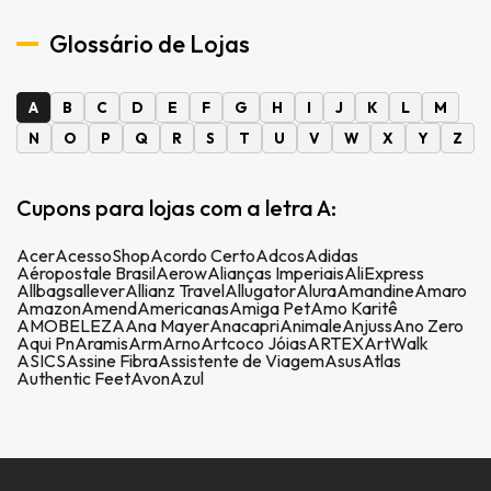
Glossário de Lojas
A
B
C
D
E
F
G
H
I
J
K
L
M
N
O
P
Q
R
S
T
U
V
W
X
Y
Z
Cupons para lojas com a letra A:
Acer
AcessoShop
Acordo Certo
Adcos
Adidas
Aéropostale Brasil
Aerow
Alianças Imperiais
AliExpress
Allbags
allever
Allianz Travel
Allugator
Alura
Amandine
Amaro
Amazon
Amend
Americanas
Amiga Pet
Amo Karitê
AMOBELEZA
Ana Mayer
Anacapri
Animale
Anjuss
Ano Zero
Aqui Pn
Aramis
Arm
Arno
Artcoco Jóias
ARTEX
ArtWalk
ASICS
Assine Fibra
Assistente de Viagem
Asus
Atlas
Authentic Feet
Avon
Azul