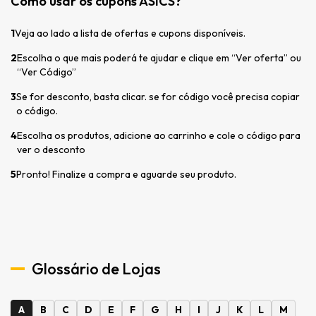
Como usar os cupons ASICS?
1
Veja ao lado a lista de ofertas e cupons disponíveis.
2
Escolha o que mais poderá te ajudar e clique em “Ver oferta” ou
“Ver Código”
3
Se for desconto, basta clicar. se for código você precisa copiar
o código.
4
Escolha os produtos, adicione ao carrinho e cole o código para
ver o desconto
5
Pronto! Finalize a compra e aguarde seu produto.
Glossário de Lojas
A
B
C
D
E
F
G
H
I
J
K
L
M