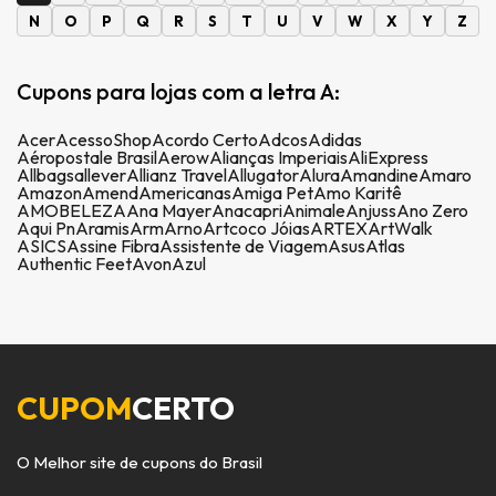
N
O
P
Q
R
S
T
U
V
W
X
Y
Z
Cupons para lojas com a letra A:
Acer
AcessoShop
Acordo Certo
Adcos
Adidas
Aéropostale Brasil
Aerow
Alianças Imperiais
AliExpress
Allbags
allever
Allianz Travel
Allugator
Alura
Amandine
Amaro
Amazon
Amend
Americanas
Amiga Pet
Amo Karitê
AMOBELEZA
Ana Mayer
Anacapri
Animale
Anjuss
Ano Zero
Aqui Pn
Aramis
Arm
Arno
Artcoco Jóias
ARTEX
ArtWalk
ASICS
Assine Fibra
Assistente de Viagem
Asus
Atlas
Authentic Feet
Avon
Azul
CUPOM
CERTO
O Melhor site de cupons do Brasil