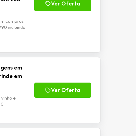
Ver Oferta
 em compras
.90 incluindo
agens em
rinde em
Ver Oferta
 vinho e
90