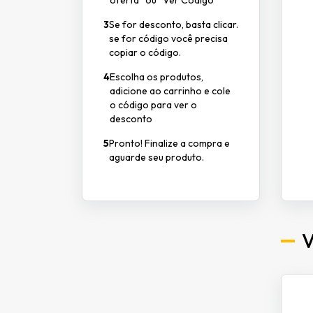
oferta” ou “Ver Código”
3
Se for desconto, basta clicar.
se for código você precisa
copiar o código.
4
Escolha os produtos,
adicione ao carrinho e cole
o código para ver o
desconto
5
Pronto! Finalize a compra e
aguarde seu produto.
V