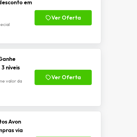
 desconto em
Ver Oferta
ecial
 Ganhe
3 níveis
Ver Oferta
me valor da
tos Avon
mpras via