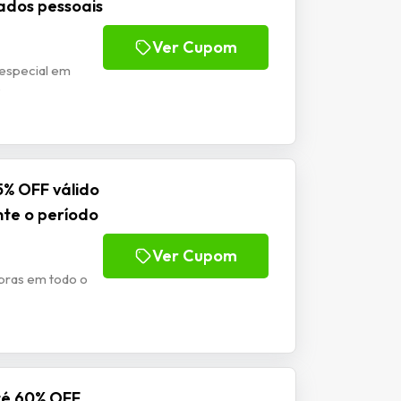
ados pessoais
Ver Cupom
 especial em
o
% OFF válido
nte o período
Ver Cupom
ras em todo o
té 60% OFF