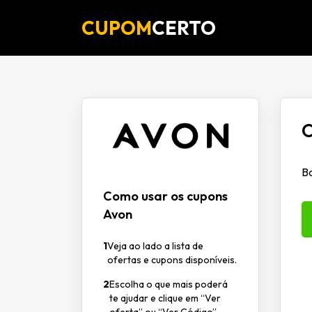
CUPOM
CERTO
O
B
Como usar os cupons
Avon
1
Veja ao lado a lista de
ofertas e cupons disponíveis.
2
Escolha o que mais poderá
te ajudar e clique em “Ver