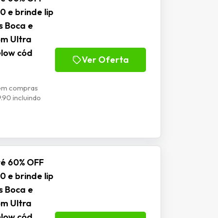
 e brinde lip
s Boca e
om Ultra
Glow cód
Ver Oferta
 em compras
.90 incluindo
té 60% OFF
 e brinde lip
s Boca e
om Ultra
Glow cód