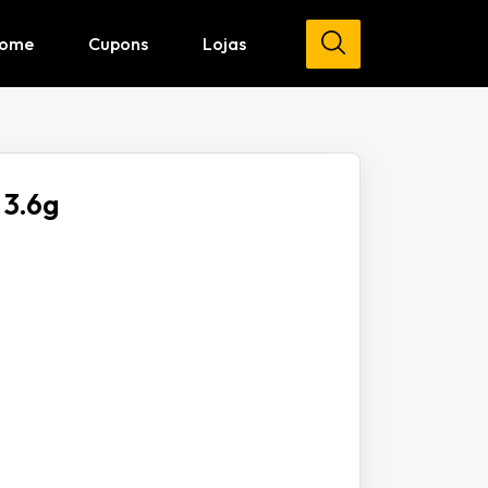
ome
Cupons
Lojas
 3.6g