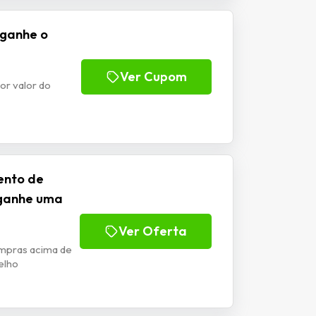
 ganhe o
Ver Cupom
or valor do
ento de
 ganhe uma
Ver Oferta
mpras acima de
elho