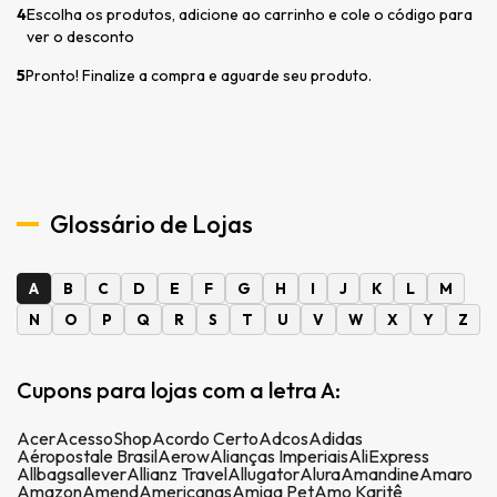
4
Escolha os produtos, adicione ao carrinho e cole o código para
ver o desconto
5
Pronto! Finalize a compra e aguarde seu produto.
Glossário de Lojas
A
B
C
D
E
F
G
H
I
J
K
L
M
N
O
P
Q
R
S
T
U
V
W
X
Y
Z
Cupons para lojas com a letra A:
Acer
AcessoShop
Acordo Certo
Adcos
Adidas
Aéropostale Brasil
Aerow
Alianças Imperiais
AliExpress
Allbags
allever
Allianz Travel
Allugator
Alura
Amandine
Amaro
Amazon
Amend
Americanas
Amiga Pet
Amo Karitê