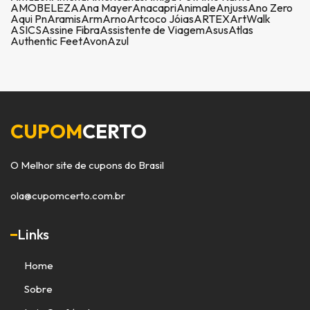
AMOBELEZA
Ana Mayer
Anacapri
Animale
Anjuss
Ano Zero
Aqui Pn
Aramis
Arm
Arno
Artcoco Jóias
ARTEX
ArtWalk
ASICS
Assine Fibra
Assistente de Viagem
Asus
Atlas
Authentic Feet
Avon
Azul
CUPOM
CERTO
O Melhor site de cupons do Brasil
ola@cupomcerto.com.br
Links
Home
Sobre