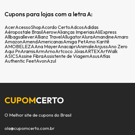
Cupons para lojas com a letra A:
Acer
AcessoShop
Acordo Certo
Adcos
Adidas
Aéropostale Brasil
Aerow
Alianças Imperiais
AliExpress
Allbags
allever
Allianz Travel
Allugator
Alura
Amandine
Amaro
Amazon
Amend
Americanas
Amiga Pet
Amo Karitê
AMOBELEZA
Ana Mayer
Anacapri
Animale
Anjuss
Ano Zero
Aqui Pn
Aramis
Arm
Arno
Artcoco Jóias
ARTEX
ArtWalk
ASICS
Assine Fibra
Assistente de Viagem
Asus
Atlas
Authentic Feet
Avon
Azul
CUPOM
CERTO
O Melhor site de cupons do Brasil
ola@cupomcerto.com.br