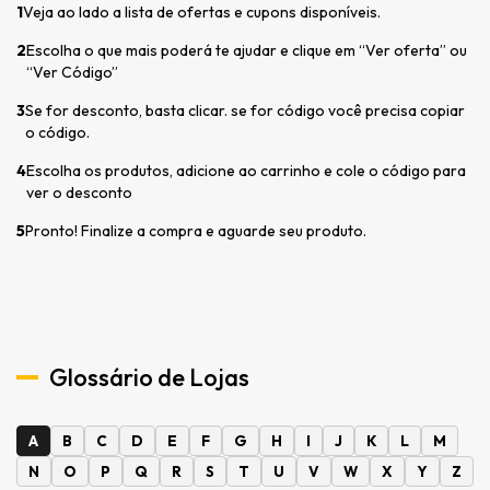
1
Veja ao lado a lista de ofertas e cupons disponíveis.
2
Escolha o que mais poderá te ajudar e clique em “Ver oferta” ou
“Ver Código”
3
Se for desconto, basta clicar. se for código você precisa copiar
o código.
4
Escolha os produtos, adicione ao carrinho e cole o código para
ver o desconto
5
Pronto! Finalize a compra e aguarde seu produto.
Glossário de Lojas
A
B
C
D
E
F
G
H
I
J
K
L
M
N
O
P
Q
R
S
T
U
V
W
X
Y
Z